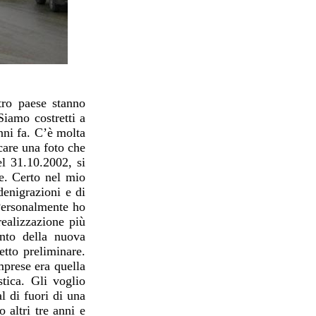
stro paese stanno
Siamo costretti a
nni fa. C’è molta
care una foto che
l 31.10.2002, si
e. Certo nel mio
denigrazioni e di
 Personalmente ho
realizzazione più
ento della nuova
tto preliminare.
mprese era quella
tica. Gli voglio
l di fuori di una
 altri tre anni e