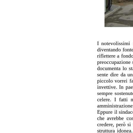
I notevolissimi 
diventando fonte
riflettere a fon
preoccupazione s
documenta lo st
sente dire da u
piccolo vorrei f
invettive. In pa
sempre sostenuto
celere. I fatti
amministrazione
Eppure il sindac
che avrebbe con
credere, però si
struttura idonea