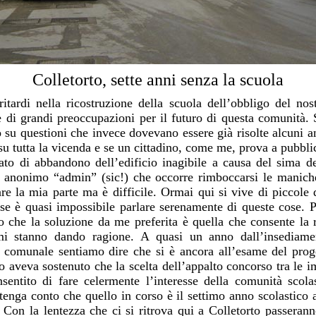
Colletorto, sette anni senza la scuola
ritardi nella ricostruzione della scuola dell’obbligo del no
 di grandi preoccupazioni per il futuro di questa comunità. 
do su questioni che invece dovevano essere già risolte alcuni a
u tutta la vicenda e se un cittadino, come me, prova a pubbli
ato di abbandono dell’edificio inagibile a causa del sima de
n anonimo “admin” (sic!) che occorre rimboccarsi le manich
are la mia parte ma è difficile. Ormai qui si vive di piccole 
ese è quasi impossibile parlare serenamente di queste cose.
 che la soluzione da me preferita è quella che consente la 
 mi stanno dando ragione. A quasi un anno dall’insediam
 comunale sentiamo dire che si è ancora all’esame del proge
o aveva sostenuto che la scelta dell’appalto concorso tra le i
sentito di fare celermente l’interesse della comunità scolas
 tenga conto che quello in corso è il settimo anno scolastico a
. Con la lentezza che ci si ritrova qui a Colletorto passeranno